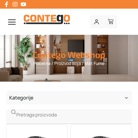
Contego Webshop
Početna
/ Proizvod Boja / Mat Fume
Kategorije