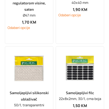
40x40 mm
regulatorom visine,
1,90
KM
saten
Odaberi opcije
Ø47 mm
1,70
KM
Odaberi opcije
Samoljepljivi silikonski
Samoljepljivi filc
22x8x2mm, 30/1, crna boja
ublaživač
50/1, transparentni
1,50
KM