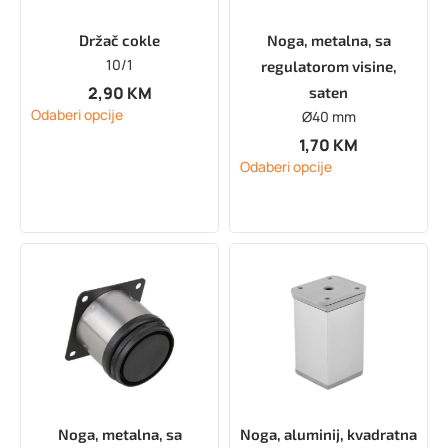
Držač cokle
Noga, metalna, sa
10/1
regulatorom visine,
2,90
KM
saten
Odaberi opcije
Ø40 mm
1,70
KM
Odaberi opcije
Noga, metalna, sa
Noga, aluminij, kvadratna