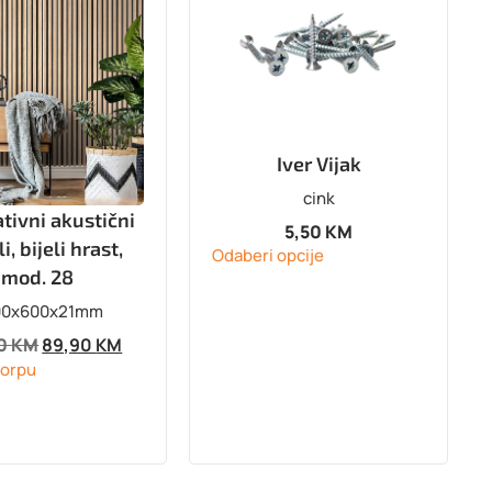
Iver Vijak
cink
tivni akustični
5,50
KM
i, bijeli hrast,
Odaberi opcije
mod. 28
00x600x21mm
90
KM
89,90
KM
korpu