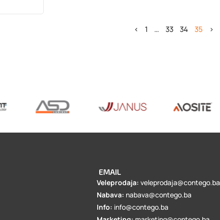
<
1
…
33
34
35
>
EMAIL
Veleprodaja:
veleprodaja@contego.b
Nabava:
nabava@contego.ba
Info:
info@contego.ba
Marketing:
marketing@contego.ba