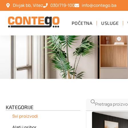
Divjak bb, Vitez
030/719-100
info@contego.ba
POČETNA
USLUGE
KATEGORIJE
Svi proizvodi
Alati i pribor