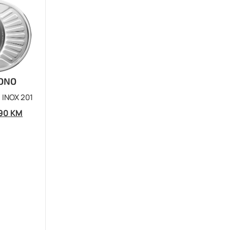
BONO
INOX 201
,90
KM