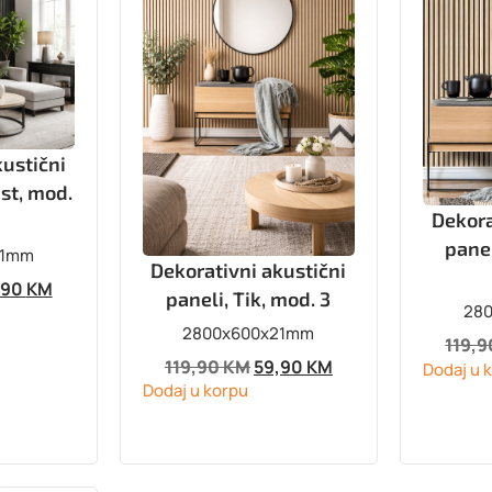
kustični
ast, mod.
Dekora
panel
21mm
Dekorativni akustični
,90
KM
paneli, Tik, mod. 3
28
2800x600x21mm
119,
119,90
KM
59,90
KM
Dodaj u 
Dodaj u korpu