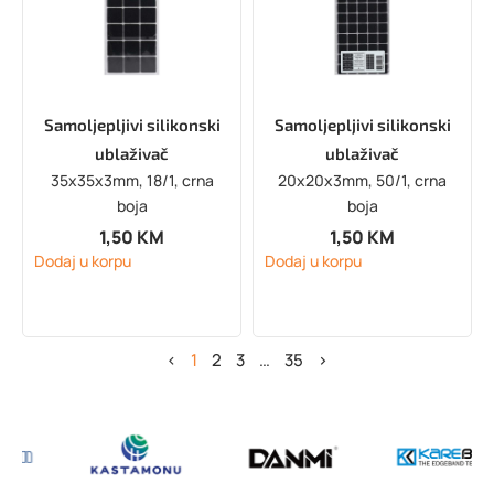
Samoljepljivi silikonski
Samoljepljivi silikonski
ublaživač
ublaživač
35x35x3mm, 18/1, crna
20x20x3mm, 50/1, crna
boja
boja
1,50
KM
1,50
KM
Dodaj u korpu
Dodaj u korpu
<
1
2
3
…
35
>