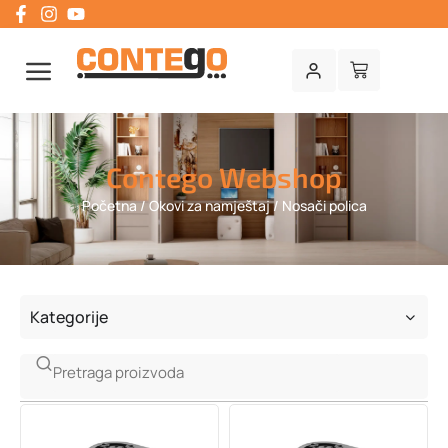
Contego Webshop
Početna
/
Okovi za namještaj
/ Nosači polica
Kategorije