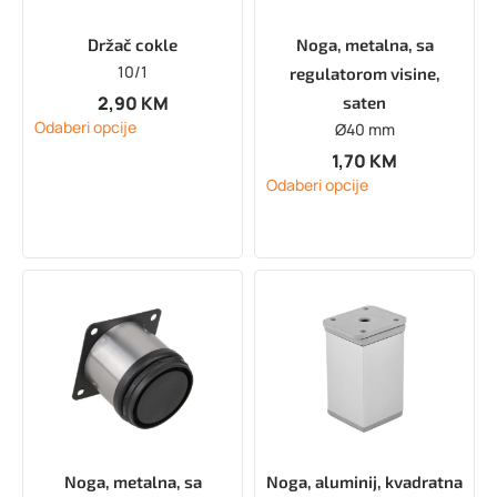
Držač cokle
Noga, metalna, sa
10/1
regulatorom visine,
2,90
KM
saten
Odaberi opcije
Ø40 mm
1,70
KM
Odaberi opcije
Noga, metalna, sa
Noga, aluminij, kvadratna