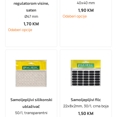
40x40 mm
regulatorom visine,
1,90
KM
saten
Odaberi opcije
Ø47 mm
1,70
KM
Odaberi opcije
Samoljepljivi silikonski
Samoljepljivi filc
22x8x2mm, 30/1, crna boja
ublaživač
50/1, transparentni
1,50
KM