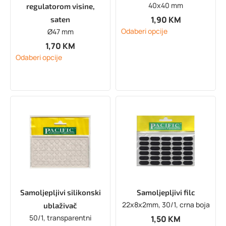
40x40 mm
regulatorom visine,
1,90
KM
saten
Odaberi opcije
Ø47 mm
1,70
KM
Odaberi opcije
Samoljepljivi silikonski
Samoljepljivi filc
22x8x2mm, 30/1, crna boja
ublaživač
50/1, transparentni
1,50
KM