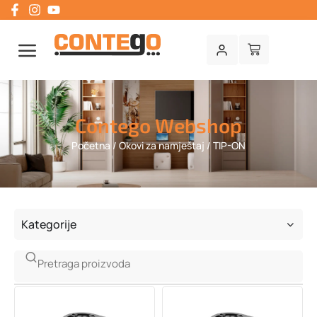
Contego Webshop
Početna
/
Okovi za namještaj
/ TIP-ON
Kategorije