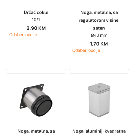
Držač cokle
Noga, metalna, sa
10/1
regulatorom visine,
2,90
KM
saten
Odaberi opcije
Ø40 mm
1,70
KM
Odaberi opcije
Noga, metalna, sa
Noga, aluminij, kvadratna