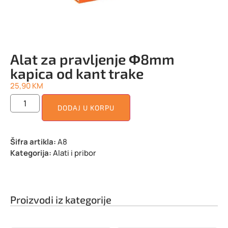
Alat za pravljenje Φ8mm
kapica od kant trake
25,90
KM
DODAJ U KORPU
Šifra artikla:
A8
Kategorija:
Alati i pribor
Proizvodi iz kategorije