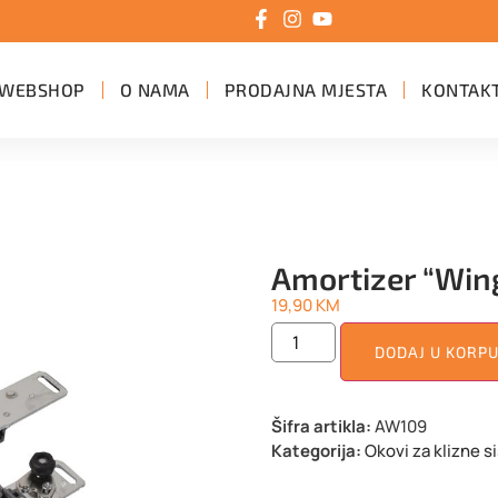
WEBSHOP
O NAMA
PRODAJNA MJESTA
KONTAK
Amortizer “Win
19,90
KM
DODAJ U KORP
Šifra artikla:
AW109
Kategorija:
Okovi za klizne 