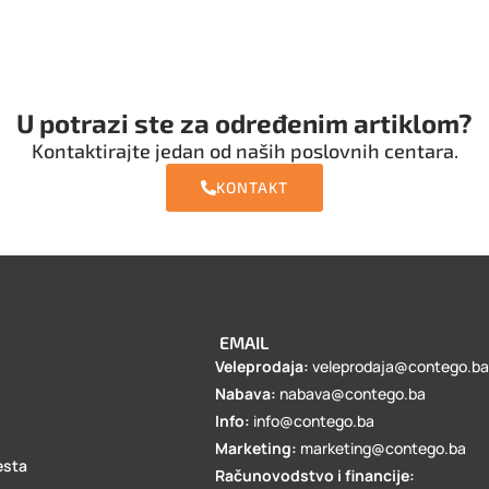
U potrazi ste za određenim artiklom?
Kontaktirajte jedan od naših poslovnih centara.
KONTAKT
EMAIL
Veleprodaja:
veleprodaja@contego.b
Nabava:
nabava@contego.ba
Info:
info@contego.ba
Marketing:
marketing@contego.ba
esta
Računovodstvo i financije: