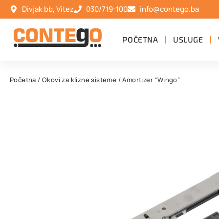
Divjak bb, Vitez
030/719-100
info@contego.ba
POČETNA
USLUGE
Početna
/
Okovi za klizne sisteme
/ Amortizer “Wingo”