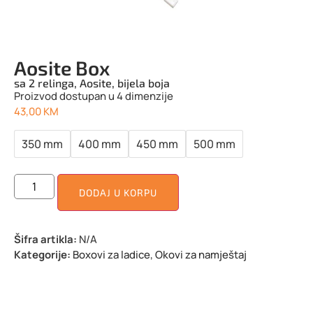
Aosite Box
sa 2 relinga, Aosite, bijela boja
Proizvod dostupan u 4 dimenzije
43,00
KM
350 mm
400 mm
450 mm
500 mm
DODAJ U KORPU
Šifra artikla:
N/A
Kategorije:
Boxovi za ladice
,
Okovi za namještaj