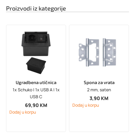
Proizvodi iz kategorije
Ugradbena utičnica
Spona za vrata
1x Schuko | 1x USB A | 1x
2 mm, saten
USB C
3,90
KM
69,90
KM
Dodaj u korpu
Dodaj u korpu