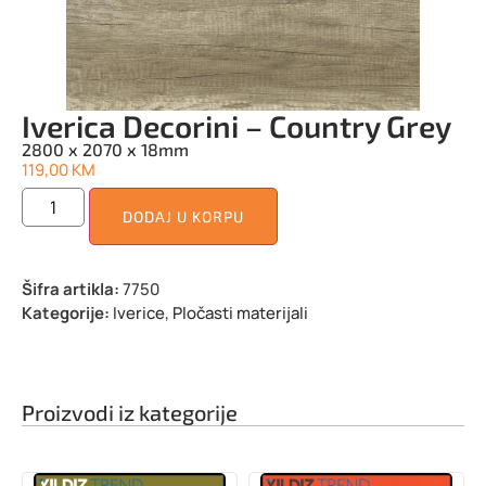
Iverica Decorini – Country Grey
2800 x 2070 x 18mm
119,00
KM
DODAJ U KORPU
Šifra artikla:
7750
Kategorije:
Iverice
,
Pločasti materijali
Proizvodi iz kategorije