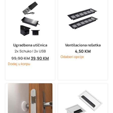
Ugradbena utičnica
Ventilaciona rešetka
4,50
KM
2x Schuko | 2x USB
Odaberi opcije
99,90
KM
39,90
KM
Dodaj u korpu