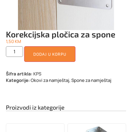
Korekcijska pločica za spone
1,50
KM
DODAJ U KORPU
Šifra artikla:
KPS
Kategorije:
Okovi za namještaj
,
Spone za namještaj
Proizvodi iz kategorije