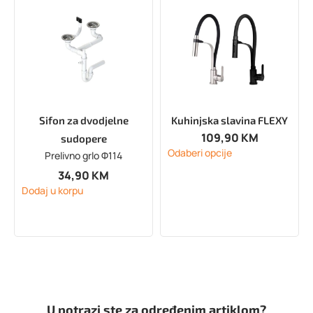
Sifon za dvodjelne
Kuhinjska slavina FLEXY
109,90
KM
sudopere
Odaberi opcije
Prelivno grlo Φ114
34,90
KM
Dodaj u korpu
U potrazi ste za određenim artiklom?