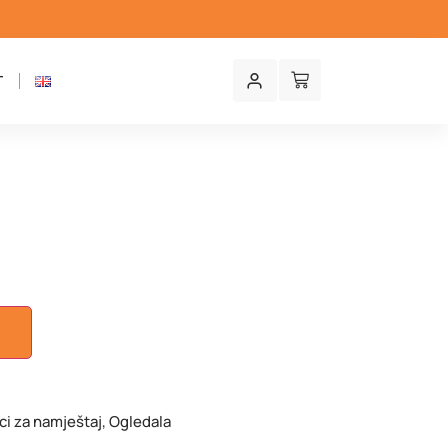
T
U
ci za namještaj
,
Ogledala