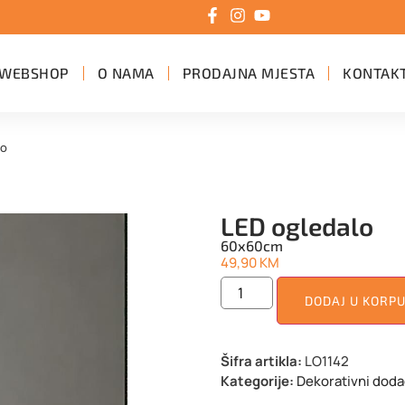
WEBSHOP
O NAMA
PRODAJNA MJESTA
KONTAK
lo
LED ogledalo
60x60cm
49,90
KM
DODAJ U KORP
Šifra artikla:
LO1142
Kategorije:
Dekorativni doda