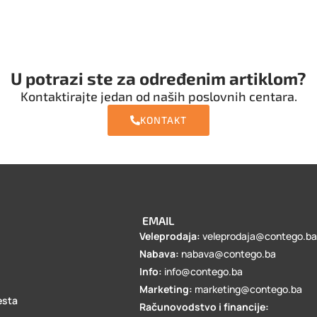
U potrazi ste za određenim artiklom?
Kontaktirajte jedan od naših poslovnih centara.
KONTAKT
EMAIL
Veleprodaja:
veleprodaja@contego.b
Nabava:
nabava@contego.ba
Info:
info@contego.ba
Marketing:
marketing@contego.ba
esta
Računovodstvo i financije: