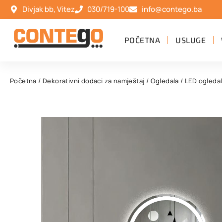
Divjak bb, Vitez
030/719-100
info@contego.ba
POČETNA
USLUGE
Početna
/
Dekorativni dodaci za namještaj
/
Ogledala
/ LED ogleda