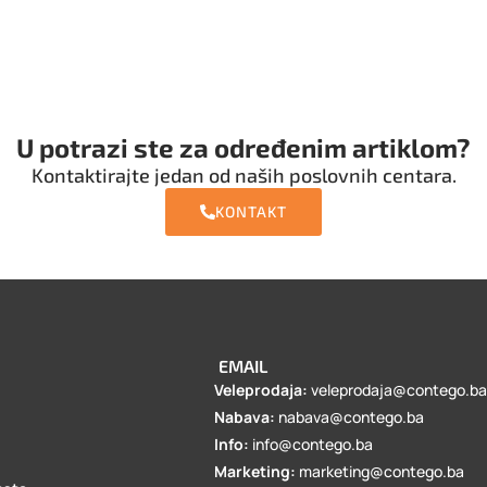
U potrazi ste za određenim artiklom?
Kontaktirajte jedan od naših poslovnih centara.
KONTAKT
EMAIL
Veleprodaja:
veleprodaja@contego.b
Nabava:
nabava@contego.ba
Info:
info@contego.ba
Marketing:
marketing@contego.ba