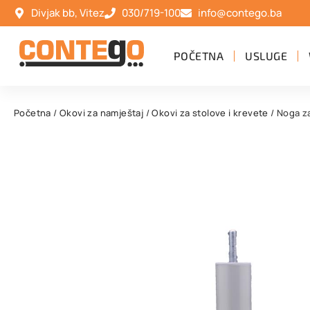
Divjak bb, Vitez
030/719-100
info@contego.ba
POČETNA
USLUGE
Početna
/
Okovi za namještaj
/
Okovi za stolove i krevete
/ Noga z