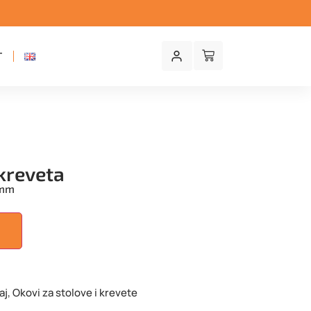
T
kreveta
0mm
U
aj
,
Okovi za stolove i krevete