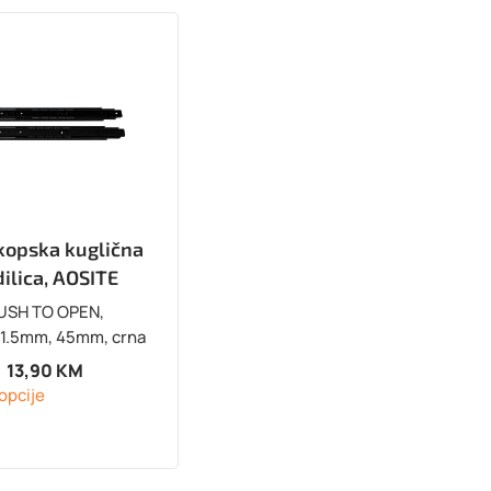
kopska kuglična
ilica, AOSITE
USH TO OPEN,
2x1.5mm, 45mm, crna
13,90
KM
opcije