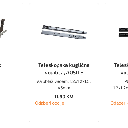
x
Teleskopska kuglična
Teles
vodilica, AOSITE
vod
sa ublaživačem, 1.2x1.2x1.5,
P
45mm
1.2x1.
11,90
KM
Odaberi opcije
Odaberi 