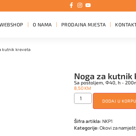
WEBSHOP
O NAMA
PRODAJNA MJESTA
KONTAK
a kutnik kreveta
Noga za kutnik 
Sa postoljem, Φ40, h - 20
8,50
KM
DODAJ U KORP
Šifra artikla:
NKP1
Kategorije:
Okovi za namješt