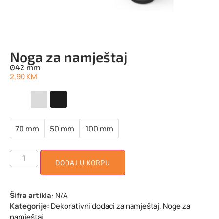
Noga za namještaj
Ø42 mm
2,90
KM
70 mm
50 mm
100 mm
DODAJ U KORPU
Šifra artikla:
N/A
Kategorije:
Dekorativni dodaci za namještaj
,
Noge za
namještaj