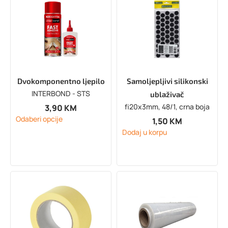
Dvokomponentno ljepilo
Samoljepljivi silikonski
INTERBOND - STS
ublaživač
fi20x3mm, 48/1, crna boja
3,90
KM
Odaberi opcije
1,50
KM
Dodaj u korpu