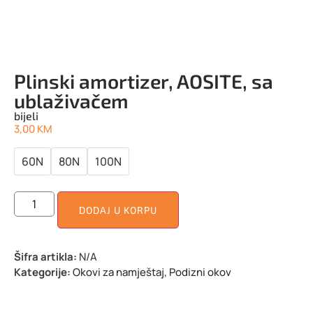
Plinski amortizer, AOSITE, sa
ublaživačem
bijeli
3,00
KM
60N
80N
100N
DODAJ U KORPU
Šifra artikla:
N/A
Kategorije:
Okovi za namještaj
,
Podizni okov