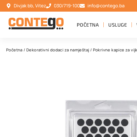
Divjak bb, Vitez
030/719-100
info@contego.ba
POČETNA
USLUGE
Početna
/
Dekorativni dodaci za namještaj
/
Pokrivne kapice za vij