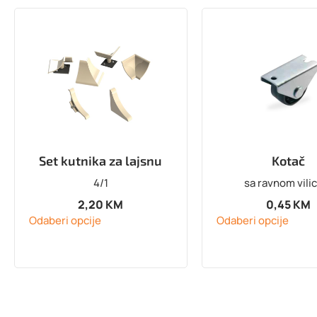
Set kutnika za lajsnu
Kotač
4/1
sa ravnom vili
2,20
KM
0,45
KM
Odaberi opcije
Odaberi opcije