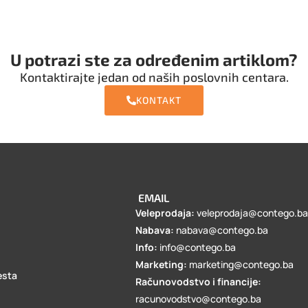
U potrazi ste za određenim artiklom?
Kontaktirajte jedan od naših poslovnih centara.
KONTAKT
EMAIL
Veleprodaja:
veleprodaja@contego.b
Nabava:
nabava@contego.ba
Info:
info@contego.ba
Marketing:
marketing@contego.ba
esta
Računovodstvo i financije:
racunovodstvo@contego.ba