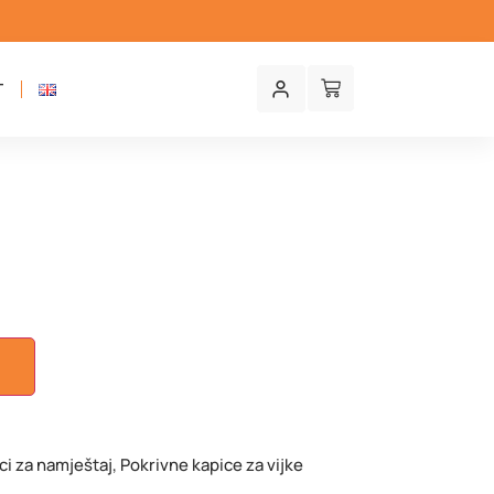
T
a
U
ci za namještaj
,
Pokrivne kapice za vijke