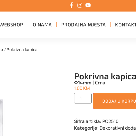
WEBSHOP
O NAMA
PRODAJNA MJESTA
KONTAK
ke
/ Pokrivna kapica
Pokrivna kapic
Φ14mm | Crna
1,00
KM
DODAJ U KORP
Šifra artikla:
PC2510
Kategorije:
Dekorativni doda