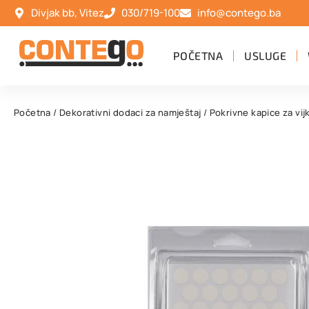
Divjak bb, Vitez
030/719-100
info@contego.ba
POČETNA
USLUGE
Početna
/
Dekorativni dodaci za namještaj
/
Pokrivne kapice za vij