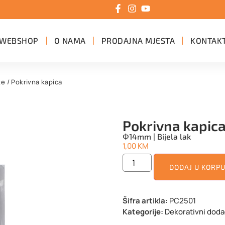
WEBSHOP
O NAMA
PRODAJNA MJESTA
KONTAK
ke
/ Pokrivna kapica
Pokrivna kapic
Φ14mm | Bijela lak
1,00
KM
DODAJ U KORP
Šifra artikla:
PC2501
Kategorije:
Dekorativni doda