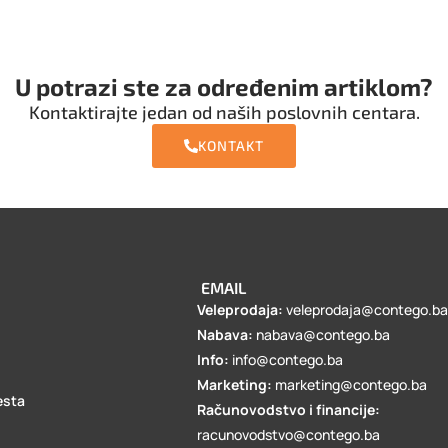
U potrazi ste za određenim artiklom?
Kontaktirajte jedan od naših poslovnih centara.
KONTAKT
EMAIL
Veleprodaja:
veleprodaja@contego.b
Nabava:
nabava@contego.ba
Info:
info@contego.ba
Marketing:
marketing@contego.ba
esta
Računovodstvo i financije:
racunovodstvo@contego.ba