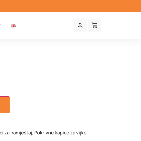
T
a
U
ci za namještaj
,
Pokrivne kapice za vijke