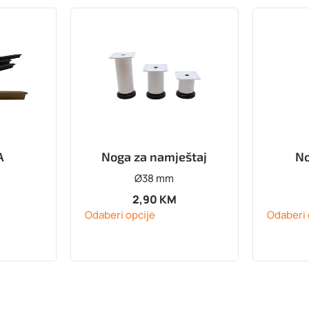
A
Noga za namještaj
No
Ø38 mm
2,90
KM
Odaberi opcije
Odaberi 