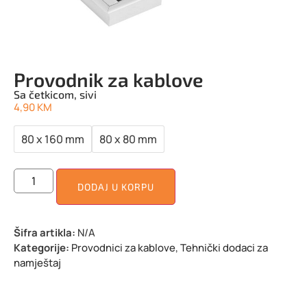
Provodnik za kablove
Sa četkicom, sivi
4,90
KM
80 x 160 mm
80 x 80 mm
DODAJ U KORPU
Šifra artikla:
N/A
Kategorije:
Provodnici za kablove
,
Tehnički dodaci za
namještaj