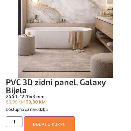
PVC 3D zidni panel, Galaxy
Bijela
2440x1220x3 mm
69,90
KM
39,90
KM
Dostupno uz narudžbu
DODAJ U KORPU