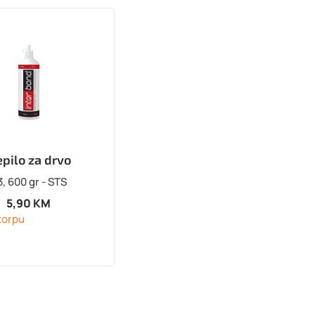
epilo za drvo
, 600 gr - STS
5,90
KM
korpu