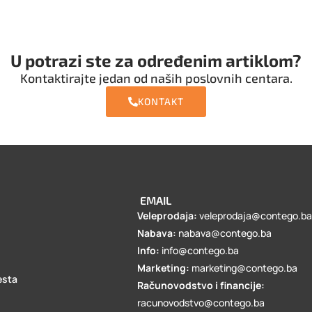
U potrazi ste za određenim artiklom?
Kontaktirajte jedan od naših poslovnih centara.
KONTAKT
EMAIL
Veleprodaja:
veleprodaja@contego.b
Nabava:
nabava@contego.ba
Info:
info@contego.ba
Marketing:
marketing@contego.ba
esta
Računovodstvo i financije:
racunovodstvo@contego.ba