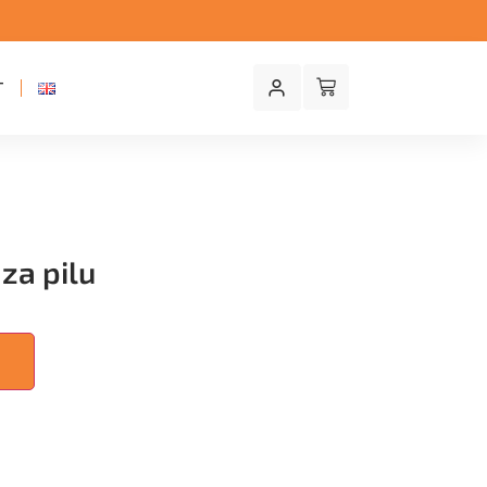
T
 za pilu
U