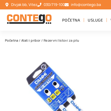
Divjak bb, Vitez
030/719-100
info@contego.ba
POČETNA
USLUGE
Početna
/
Alati i pribor
/ Rezervni listovi za pilu