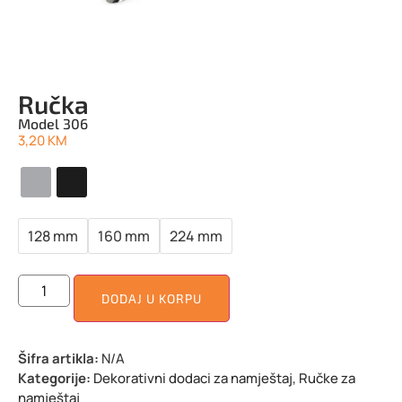
Ručka
Model 306
3,20
KM
128 mm
160 mm
224 mm
DODAJ U KORPU
Šifra artikla:
N/A
Kategorije:
Dekorativni dodaci za namještaj
,
Ručke za
namještaj