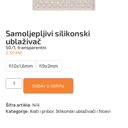
Samoljepljivi silikonski
ublaživač
50/1, transparentni
2,50
KM
fi10x1,6mm
fi9x2mm
DODAJ U KORPU
Šifra artikla:
N/A
Kategorije:
Alati i pribor
,
Silikonski ublaživači i filcevi