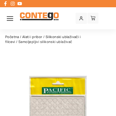
Početna
/
Alati i pribor
/
Silikonski ublaživači i
filcevi
/ Samoljepljivi silikonski ublaživač