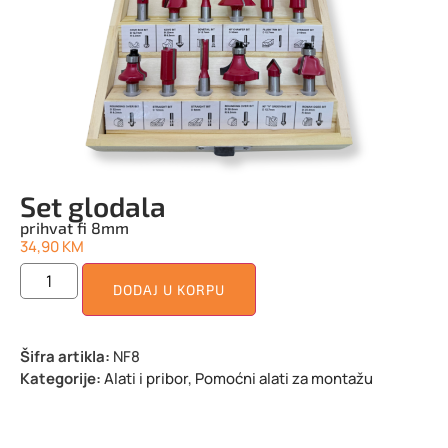
Set glodala
prihvat fi 8mm
34,90
KM
DODAJ U KORPU
Šifra artikla:
NF8
Kategorije:
Alati i pribor
,
Pomoćni alati za montažu