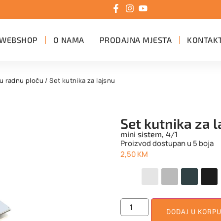
WEBSHOP
O NAMA
PRODAJNA MJESTA
KONTAK
ku radnu ploču
/ Set kutnika za lajsnu
Set kutnika za 
mini sistem, 4/1
Proizvod dostupan u 5 boja
2,50
KM
DODAJ U KORP