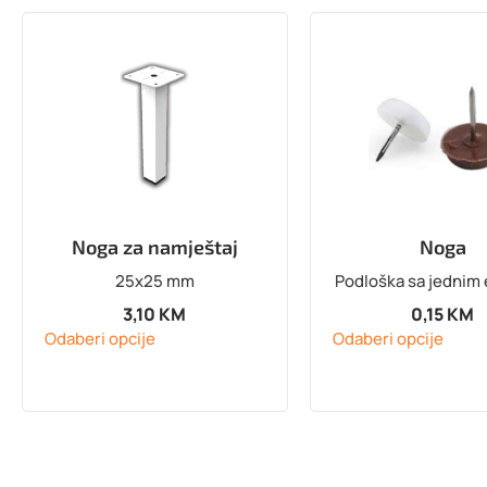
Noga za namještaj
Noga
25x25 mm
Podloška sa jednim
3,10
KM
0,15
KM
Odaberi opcije
Odaberi opcije