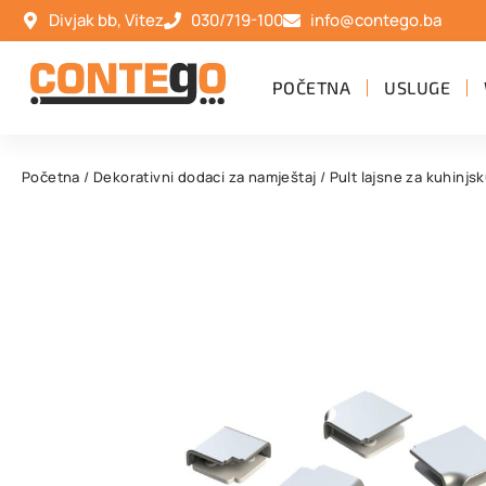
Divjak bb, Vitez
030/719-100
info@contego.ba
POČETNA
USLUGE
Početna
/
Dekorativni dodaci za namještaj
/
Pult lajsne za kuhinjs