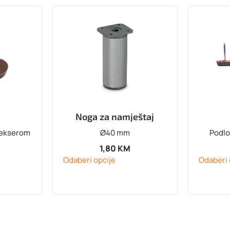
Noga za namještaj
 ekserom
Ø40 mm
Podlo
1,80
KM
Odaberi opcije
Odaberi 