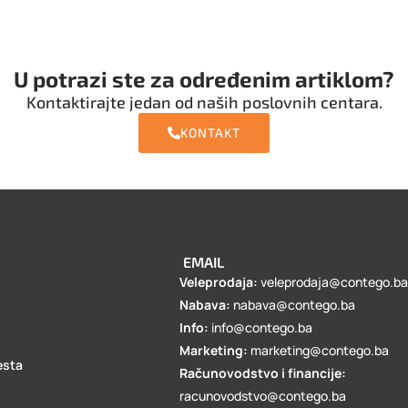
U potrazi ste za određenim artiklom?
Kontaktirajte jedan od naših poslovnih centara.
KONTAKT
EMAIL
Veleprodaja:
veleprodaja@contego.b
Nabava:
nabava@contego.ba
Info:
info@contego.ba
Marketing:
marketing@contego.ba
esta
Računovodstvo i financije:
racunovodstvo@contego.ba