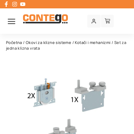
Početna
/
Okovi za klizne sisteme
/
Kotači i mehanizmi
/ Set za
jedna klizna vrata