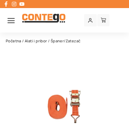
Početna
/
Alati i pribor
/ Španer/Zatezač