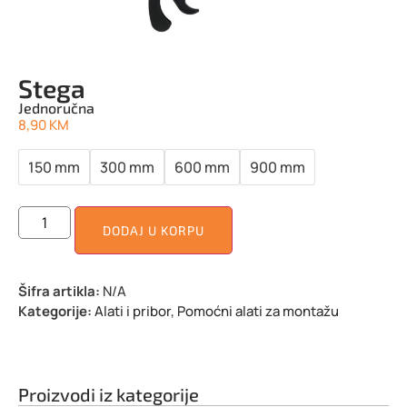
Stega
Jednoručna
8,90
KM
150 mm
300 mm
600 mm
900 mm
DODAJ U KORPU
Šifra artikla:
N/A
Kategorije:
Alati i pribor
,
Pomoćni alati za montažu
Proizvodi iz kategorije