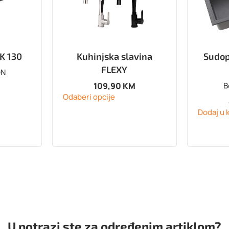
K 130
Kuhinjska slavina
Sudo
FLEXY
ON
109,90
KM
B
M
Odaberi opcije
Dodaj u 
U potrazi ste za određenim artiklom?