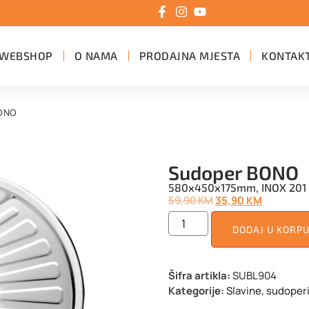
WEBSHOP
O NAMA
PRODAJNA MJESTA
KONTAK
BONO
Sudoper BONO
580x450x175mm, INOX 201
59,90
KM
35,90
KM
DODAJ U KORP
Šifra artikla:
SUBL904
Kategorije:
Slavine, sudoperi