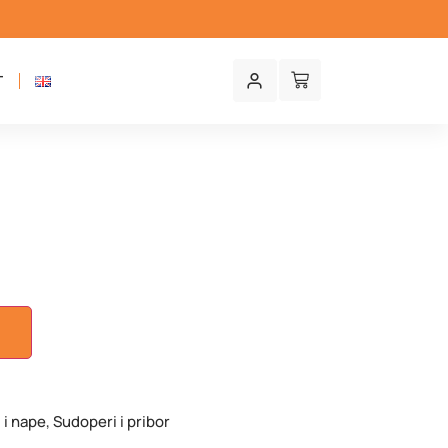
T
U
 i nape
,
Sudoperi i pribor