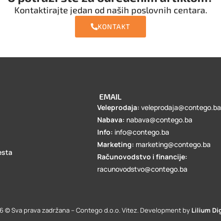
Kontaktirajte jedan od naših poslovnih centara.
KONTAKT
EMAIL
Veleprodaja:
veleprodaja@contego.b
Nabava:
nabava@contego.ba
Info:
info@contego.ba
Marketing:
marketing@contego.ba
esta
Računovodstvo i financije:
racunovodstvo@contego.ba
6 © Sva prava zadržana – Contego d.o.o. Vitez. Development by
Lilium Dig