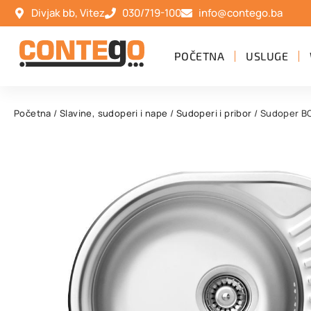
Divjak bb, Vitez
030/719-100
info@contego.ba
POČETNA
USLUGE
Početna
/
Slavine, sudoperi i nape
/
Sudoperi i pribor
/ Sudoper 