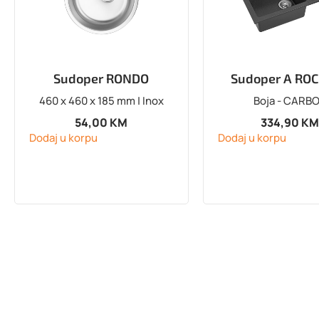
Sudoper RONDO
Sudoper A ROC
460 x 460 x 185 mm | Inox
Boja - CARB
54,00
KM
334,90
K
Dodaj u korpu
Dodaj u korpu