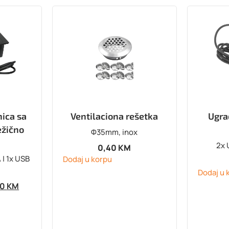
ica sa
Ventilaciona rešetka
Ugra
ežično
Φ35mm, inox
2x 
0,40
KM
 | 1x USB
Dodaj u korpu
Dodaj u 
90
KM