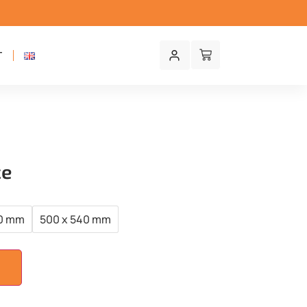
T
ce
90 mm
500 x 540 mm
U