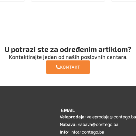
U potrazi ste za određenim artiklom?
Kontaktirajte jedan od naših poslovnih centara.
KONTAKT
EMAIL
Veleprodaja:
veleprodaja@contego.b
Nabava:
nabava@contego.ba
Info:
info@contego.ba