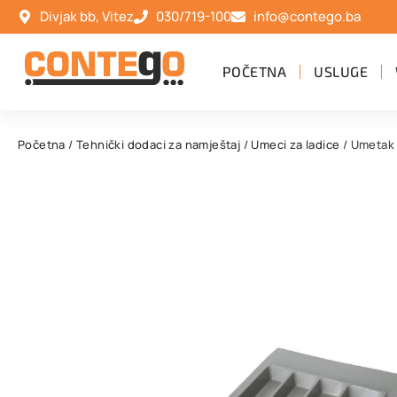
Divjak bb, Vitez
030/719-100
info@contego.ba
POČETNA
USLUGE
Početna
/
Tehnički dodaci za namještaj
/
Umeci za ladice
/ Umetak 