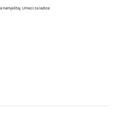
za namještaj
,
Umeci za ladice