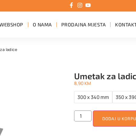
WEBSHOP
O NAMA
PRODAJNA MJESTA
KONTAK
za ladice
Umetak za ladi
8,90
KM
300 x 340 mm
350 x 3
DODAJ U KORP