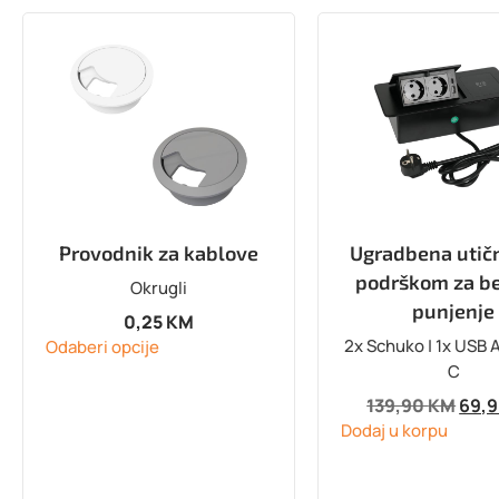
Provodnik za kablove
Ugradbena utičn
podrškom za b
Okrugli
punjenje
0,25
KM
2x Schuko | 1x USB A
Odaberi opcije
C
139,90
KM
69,
Dodaj u korpu