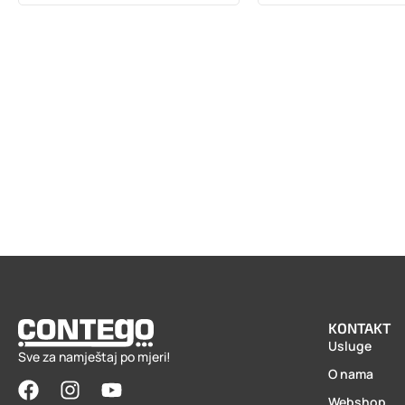
KONTAKT
Usluge
Sve za namještaj po mjeri!
O nama
Webshop