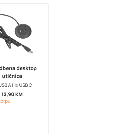
dbena desktop
utičnica
USB A | 1x USB C
12,90
KM
korpu