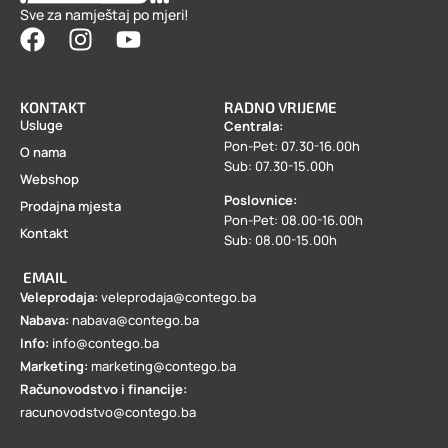
Sve za namještaj po mjeri!
KONTAKT
RADNO VRIJEME
Usluge
Centrala:
Pon-Pet: 07.30-16.00h
O nama
Sub: 07.30-15.00h
Webshop
Poslovnice:
Prodajna mjesta
Pon-Pet: 08.00-16.00h
Kontakt
Sub: 08.00-15.00h
EMAIL
Veleprodaja:
veleprodaja@contego.ba
Nabava:
nabava@contego.ba
Info:
info@contego.ba
Marketing:
marketing@contego.ba
Računovodstvo i financije:
racunovodstvo@contego.ba