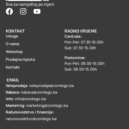
Sve za namještaj po mjeri!
KONTAKT
RADNO VRIJEME
Usluge
Centrala:
Pon-Pet: 07.30-16.00h
O nama
Sub: 07.30-15.00h
Webshop
Poslovnice:
Prodajna mjesta
Pon-Pet: 08.00-16.00h
Kontakt
Sub: 08.00-15.00h
EMAIL
Veleprodaja:
veleprodaja@contego.ba
Nabava:
nabava@contego.ba
Info:
info@contego.ba
Marketing:
marketing@contego.ba
Računovodstvo i financije:
racunovodstvo@contego.ba