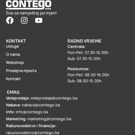
Sve za namještaj po mjeri!
KONTAKT
RADNO VRIJEME
Usluge
Centrala:
Pon-Pet: 07.30-16.00h
O nama
Sub: 07.30-15.00h
Webshop
Poslovnice:
Prodajna mjesta
Pon-Pet: 08.00-16.00h
Kontakt
Sub: 08.00-15.00h
EMAIL
Veleprodaja:
veleprodaja@contego.ba
Nabava:
nabava@contego.ba
Info:
info@contego.ba
Marketing:
marketing@contego.ba
Računovodstvo i financije:
racunovodstvo@contego.ba