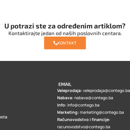
U potrazi ste za određenim artiklom?
Kontaktirajte jedan od naših poslovnih centara.
KONTAKT
EMAIL
Veleprodaja:
veleprodaja@contego.b
Nabava:
nabava@contego.ba
Info:
info@contego.ba
Marketing:
marketing@contego.ba
esta
Računovodstvo i financije:
racunovodstvo@contego.ba