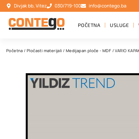
Divjak bb, Vitez
030/719-100
info@contego.ba
POČETNA
USLUGE
Početna
/
Pločasti materijali
/
Medijapan ploče - MDF
/ VARIO KAPAK