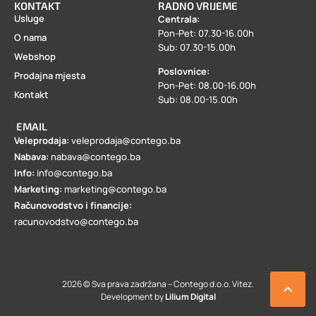
KONTAKT
RADNO VRIJEME
Usluge
Centrala:
Pon-Pet: 07.30-16.00h
O nama
Sub: 07.30-15.00h
Webshop
Poslovnice:
Prodajna mjesta
Pon-Pet: 08.00-16.00h
Kontakt
Sub: 08.00-15.00h
EMAIL
Veleprodaja:
veleprodaja@contego.ba
Nabava:
nabava@contego.ba
Info:
info@contego.ba
Marketing:
marketing@contego.ba
Računovodstvo i financije:
racunovodstvo@contego.ba
2026 © Sva prava zadržana – Contego d.o.o. Vitez.
Development by
Lilium Digital