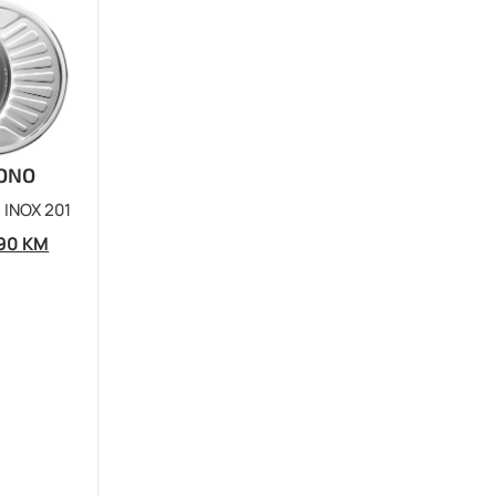
BONO
INOX 201
,90
KM