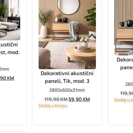
kustični
ast, mod.
Dekora
panel
21mm
Dekorativni akustični
,90
KM
paneli, Tik, mod. 3
28
2800x600x21mm
119,
119,90
KM
59,90
KM
Dodaj u 
Dodaj u korpu