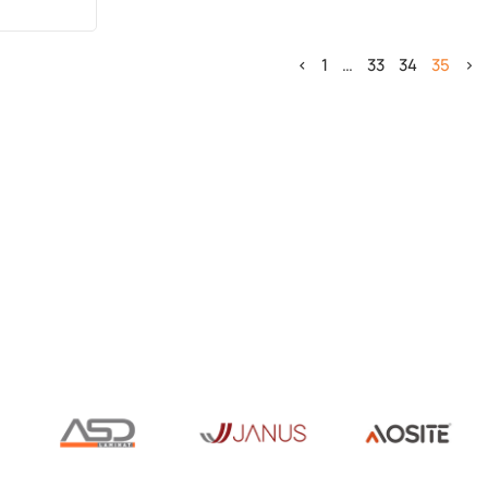
<
1
…
33
34
35
>