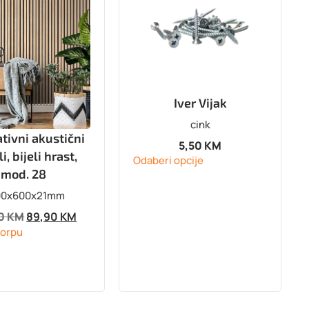
Iver Vijak
cink
tivni akustični
5,50
KM
i, bijeli hrast,
Odaberi opcije
mod. 28
00x600x21mm
90
KM
89,90
KM
korpu