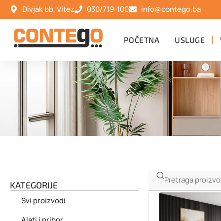
Divjak bb, Vitez
030/719-100
info@contego.ba
POČETNA
USLUGE
KATEGORIJE
Svi proizvodi
Alati i pribor