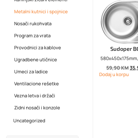
Metalni kutnici i spojnice
Nosači rukohvata
Program za vrata
Provodnici za kablove
Sudoper 
580x450x175mm, 
Ugradbene utičnice
59,90
KM
35
Umeci za ladice
Dodaj u korpu
Ventilacione rešetke
Vezna letva i držači
Zidni nosači i konzole
Uncategorized