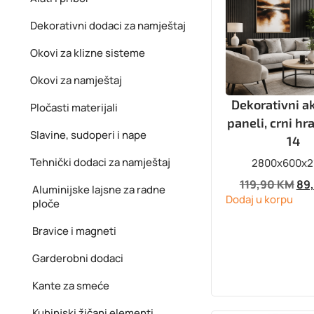
Dekorativni dodaci za namještaj
Okovi za klizne sisteme
Okovi za namještaj
Dekorativni a
Pločasti materijali
paneli, crni hr
Slavine, sudoperi i nape
14
Tehnički dodaci za namještaj
2800x600x
119,90
KM
89
Aluminijske lajsne za radne
Dodaj u korpu
ploče
Bravice i magneti
Garderobni dodaci
Kante za smeće
Kuhinjski žičani elementi