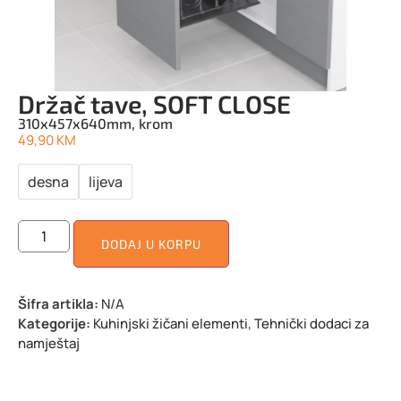
Držač tave, SOFT CLOSE
310x457x640mm, krom
49,90
KM
desna
lijeva
DODAJ U KORPU
Šifra artikla:
N/A
Kategorije:
Kuhinjski žičani elementi
,
Tehnički dodaci za
namještaj