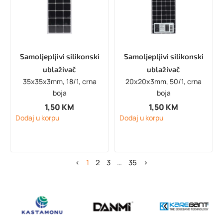
Samoljepljivi silikonski
Samoljepljivi silikonski
ublaživač
ublaživač
35x35x3mm, 18/1, crna
20x20x3mm, 50/1, crna
boja
boja
1,50
KM
1,50
KM
Dodaj u korpu
Dodaj u korpu
<
1
2
3
…
35
>