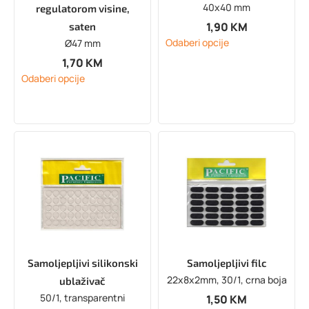
40x40 mm
regulatorom visine,
1,90
KM
saten
Odaberi opcije
Ø47 mm
1,70
KM
Odaberi opcije
Samoljepljivi silikonski
Samoljepljivi filc
22x8x2mm, 30/1, crna boja
ublaživač
50/1, transparentni
1,50
KM