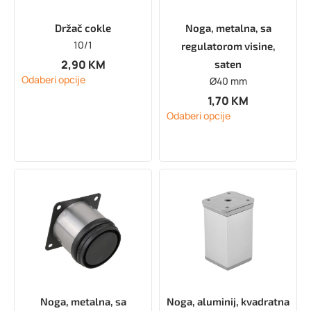
Držač cokle
Noga, metalna, sa
10/1
regulatorom visine,
2,90
KM
saten
Odaberi opcije
Ø40 mm
1,70
KM
Odaberi opcije
Noga, metalna, sa
Noga, aluminij, kvadratna