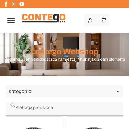
Contego Webshop
Početna
/
Tehnički dodaci za namještaj
/ Kuhinjski žičani elementi
Kategorije