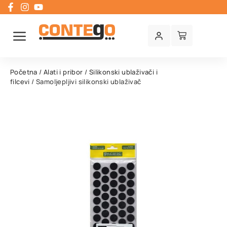
Početna
/
Alati i pribor
/
Silikonski ublaživači i
filcevi
/ Samoljepljivi silikonski ublaživač