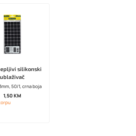
epljivi silikonski
ublaživač
mm, 50/1, crna boja
1,50
KM
korpu