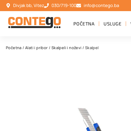
Divjak bb, Vitez
030/719-100
info@contego.ba
POČETNA
USLUGE
Početna
/
Alati i pribor
/
Skalpeli i noževi
/ Skalpel