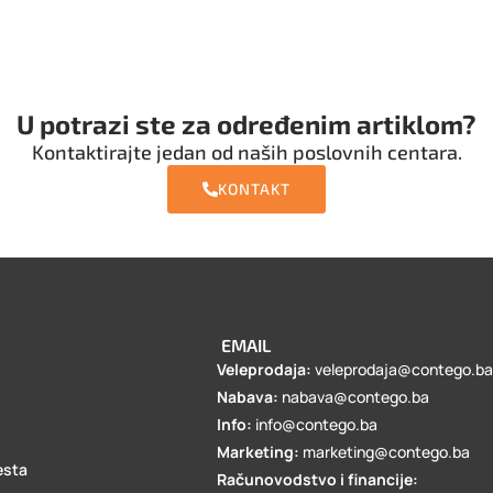
U potrazi ste za određenim artiklom?
Kontaktirajte jedan od naših poslovnih centara.
KONTAKT
EMAIL
Veleprodaja:
veleprodaja@contego.b
Nabava:
nabava@contego.ba
Info:
info@contego.ba
Marketing:
marketing@contego.ba
esta
Računovodstvo i financije: