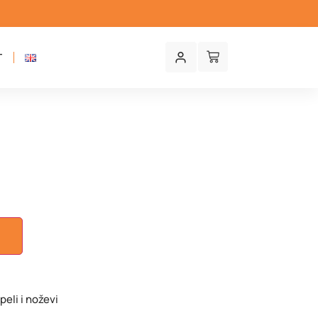
T
U
peli i noževi