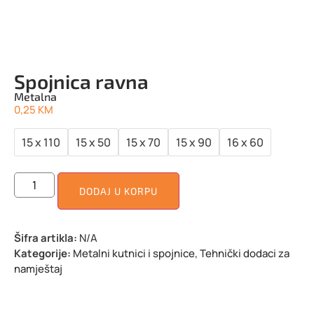
Spojnica ravna
Metalna
0,25
KM
15 x 110
15 x 50
15 x 70
15 x 90
16 x 60
DODAJ U KORPU
Šifra artikla:
N/A
Kategorije:
Metalni kutnici i spojnice
,
Tehnički dodaci za
namještaj