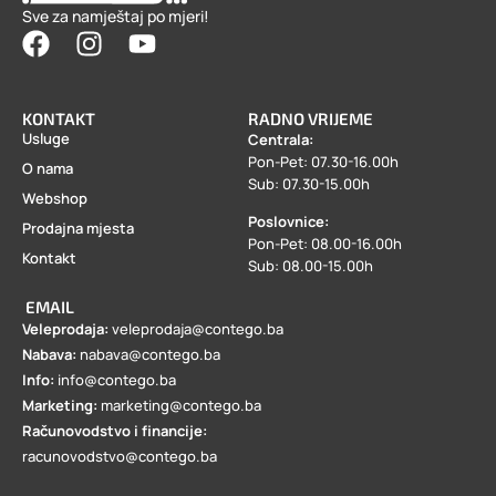
Sve za namještaj po mjeri!
KONTAKT
RADNO VRIJEME
Usluge
Centrala:
Pon-Pet: 07.30-16.00h
O nama
Sub: 07.30-15.00h
Webshop
Poslovnice:
Prodajna mjesta
Pon-Pet: 08.00-16.00h
Kontakt
Sub: 08.00-15.00h
EMAIL
Veleprodaja:
veleprodaja@contego.ba
Nabava:
nabava@contego.ba
Info:
info@contego.ba
Marketing:
marketing@contego.ba
Računovodstvo i financije:
racunovodstvo@contego.ba