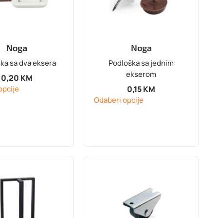
Noga
Noga
ka sa dva eksera
Podloška sa jednim
ekserom
0,20
KM
opcije
0,15
KM
Odaberi opcije