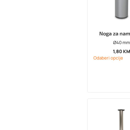
Noga za nam
Ø40 mm
1,80
K
Odaberi opcije