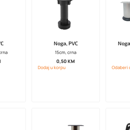
VC
Noga, PVC
Noga
crna
15cm, crna
M
0,50
KM
Dodaj u korpu
Odaberi 