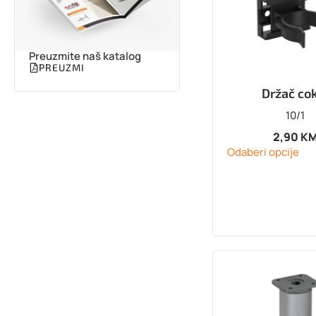
Preuzmite naš katalog
PREUZMI
Držač co
10/1
2,90
K
Odaberi opcije