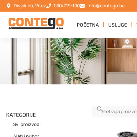
Divjak bb, Vitez
030/719-100
info@contego.ba
POČETNA
USLUGE
KATEGORIJE
Svi proizvodi
Alati i pribor