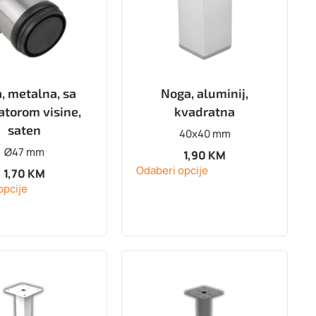
, metalna, sa
Noga, aluminij,
atorom visine,
kvadratna
saten
40x40 mm
Ø47 mm
1,90
KM
Odaberi opcije
1,70
KM
opcije