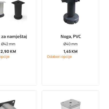
 za namještaj
Noga, PVC
Ø42 mm
Ø40 mm
2,90
KM
1,45
KM
opcije
Odaberi opcije