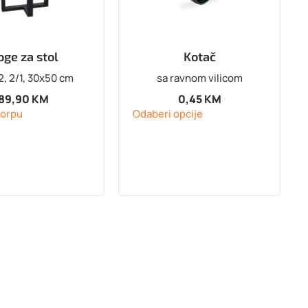
oge za stol
Kotač
, 2/1, 30x50 cm
sa ravnom vilicom
89,90
KM
0,45
KM
korpu
Odaberi opcije