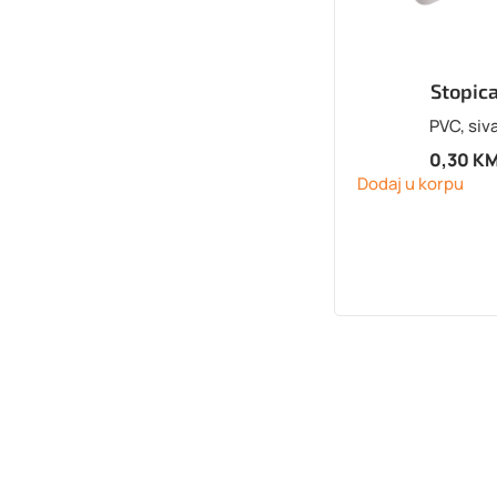
Stopic
PVC, siv
0,30
K
Dodaj u korpu