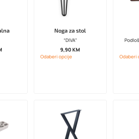
alna
Noga za stol
“DIVA”
Podloš
M
9,90
KM
Odaberi opcije
Odaberi 