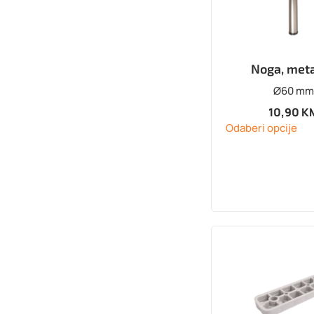
Noga, met
Ø60 mm
10,90
K
Odaberi opcije