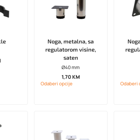
kle
Noga, metalna, sa
Noga
regulatorom visine,
regul
saten
M
Ø40 mm
1,70
KM
Odaberi opcije
Odaberi 