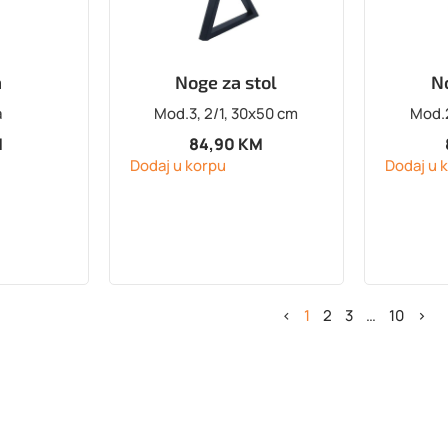
a
Noge za stol
N
a
Mod.3, 2/1, 30x50 cm
Mod.2
M
84,90
KM
Dodaj u korpu
Dodaj u 
<
1
2
3
…
10
>