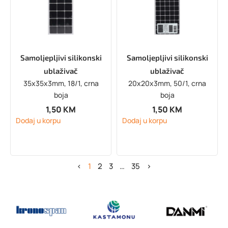
Samoljepljivi silikonski
Samoljepljivi silikonski
ublaživač
ublaživač
35x35x3mm, 18/1, crna
20x20x3mm, 50/1, crna
boja
boja
1,50
KM
1,50
KM
Dodaj u korpu
Dodaj u korpu
<
1
2
3
…
35
>