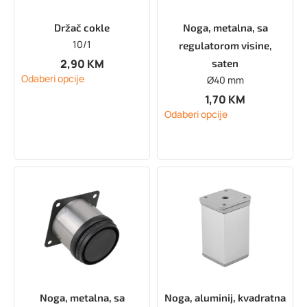
Držač cokle
Noga, metalna, sa
10/1
regulatorom visine,
2,90
KM
saten
Odaberi opcije
Ø40 mm
1,70
KM
Odaberi opcije
Noga, metalna, sa
Noga, aluminij, kvadratna