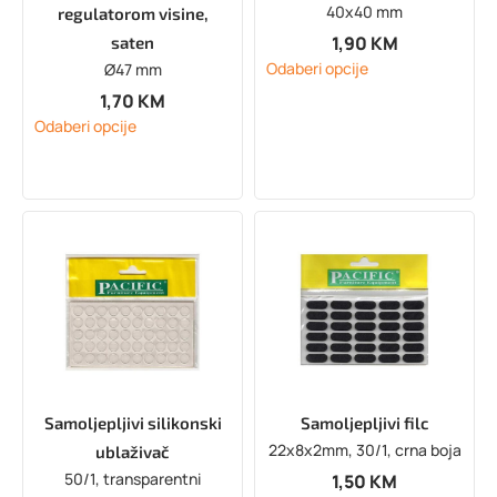
40x40 mm
regulatorom visine,
1,90
KM
saten
Odaberi opcije
Ø47 mm
1,70
KM
Odaberi opcije
Samoljepljivi silikonski
Samoljepljivi filc
22x8x2mm, 30/1, crna boja
ublaživač
50/1, transparentni
1,50
KM