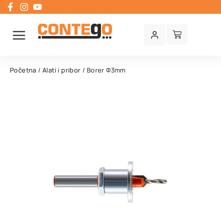
Početna
/
Alati i pribor
/ Borer Φ3mm